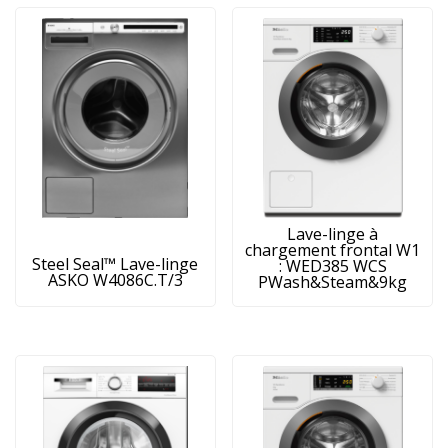
Lave-linge à
chargement frontal W1
Steel Seal™ Lave-linge
: WED385 WCS
ASKO W4086C.T/3
PWash&Steam&9kg