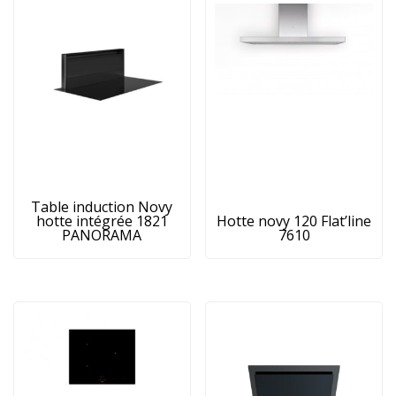
Table induction Novy
hotte intégrée 1821
Hotte novy 120 Flat’line
PANORAMA
7610